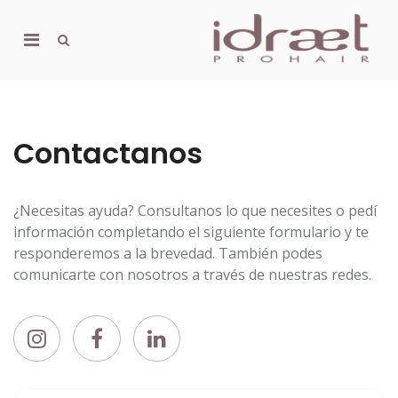
Skip
to
Primary
content
Show
I
Ch
Search
Menu
Form
Y
for
H
Mobile
Contactanos
¿Necesitas ayuda? Consultanos lo que necesites o pedí
información completando el siguiente formulario y te
responderemos a la brevedad. También podes
comunicarte con nosotros a través de nuestras redes.